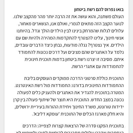
בואו נפרוס להם רשת ביטחון
העולם משתנה, והוא עושה את זה הרבה יותר מהר מהקצב שלנו.
לנוער הקצב הזה מתאים לגמרי, ואולם אנו, הנשארים מאחור,
עלולים לגלות שהמרחק בינינו לבין הילדים הולך וגדל. בהיותנו
אנשי חינוך, עלינו להצטרף להתקדמות המהירה ולהיות שם עם
הילדים. איך נצטרף? נגלה מודעות, נבחן כיצד הדברים עובדים,
נלמד על האתגרים שהם מציבים ועל דרכים נכונות להתמודד
איתם. מסיבה זו יצרנו רשת ביטחון בדמות תוכנית חינוכית
להתמודדות עם אתגרי הרשת.
התוכנית כוללת סרטוני הדרכה ממוקדים העוסקים בליבת
ההתמודדות החינוכית בדורנו: התמודדות מול רשת האינטרנט.
המטרה בתוכנית להגדיר את האתגרים ולהעניק כלים לפעולה
נכונה במצב החדש. התוכנית היא תוצר של שיתוף פעולה בין קרן
ידידות טורונטו, משרד החינוך ויחידת ההורות בעיריית ירושלים,
והיא חלק מארגז הכלים של התוכנית 'עומקא דליבא'.
בתוכנית הפקנו סדרה של הרצאות קצרות לצפייה: הדרכים
הנסתרות שדרכן עלולים מתבגרים להיחשף לתוכן ולשימוש לא