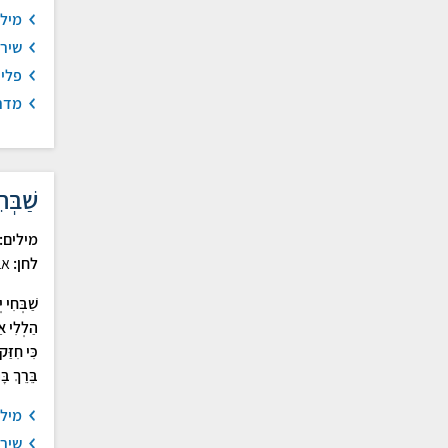
מיל
שיר
פלי
מדר
שַׁבְּח
מילים:
לחן:
אב
שַׁבְּחִי 
הַלְלִי אַל
כִּי חִזַּק
בֵּרֵךְ בָּנ
מיל
שיר