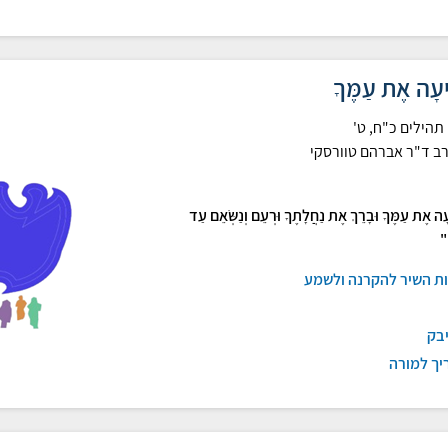
יעָה אֶת עַמֶּךָ
תהילים כ"ח, ט'
ב ד"ר אברהם טוורסקי
ָה אֶת עַמֶּךָ וּבָרֵךְ אֶת נַחֲלָתֶךָ וּרְעֵם וְנַשְּׂאֵם עַד
"
ות השיר להקרנה ולשמע
יבק
יך למורה