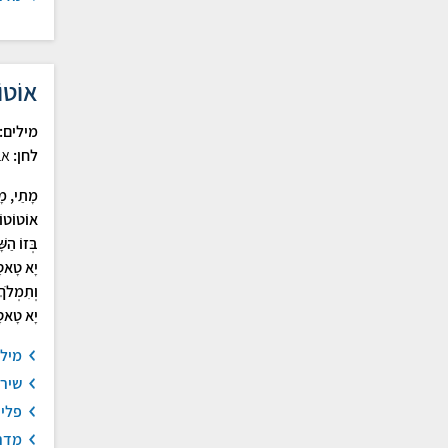
אוֹטוֹ
מילים:
לחן:
אב
מָתַי, מָ
אוֹטוֹטוֹ
בְּזוֹ הַש
יָא טָאט
וְתִמְלֹךְ 
יָא טָאט
מיל
שיר
פלי
מדר