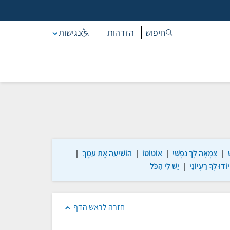
חיפוש
הזדהות
נגישות
ׁ
|
צָמְאָה לְךָ נַפְשִׁי
|
אוֹטוֹטוֹ
|
הוֹשִׁיעָה אֶת עַמֶּךָ
|
יוֹדוּ לְךָ רַעְיוֹנַי
|
יֵשׁ לִי הַכֹּל
חזרה לראש הדף