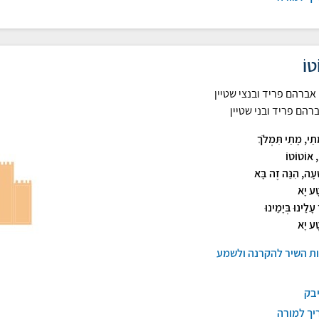
טוֹ
אברהם פריד ובנצי שטיין
רהם פריד ובני שטיין
תַי, מָתַי תִּמְלֹךְ
, אוֹטוֹטוֹ
ָּׁעָה, הִנֵּה זֶה בָּא
ָע יָא
עָלֵינוּ בְּיָמֵינוּ
ָע יָא
ות השיר להקרנה ולשמע
יבק
יך למורה