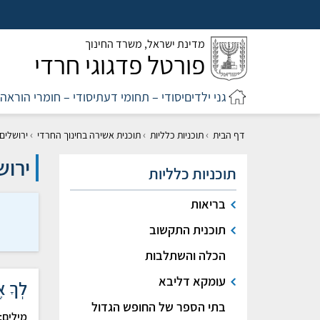
לג
ל:
מדינת ישראל,
משרד החינוך
פורטל פדגוגי חרדי
גני ילדים
יסודי – תחומי דעת
יסודי – חומרי הוראה
›
›
›
דף הבית
תוכניות כלליות
תוכנית אשירה בחינוך החרדי
ירושלים 
ירוש
תוכניות כלליות
בריאות
תוכנית התקשוב
הכלה והשתלבות
עומקא דליבא
לְךָ אֶ
בתי הספר של החופש הגדול
מילים: