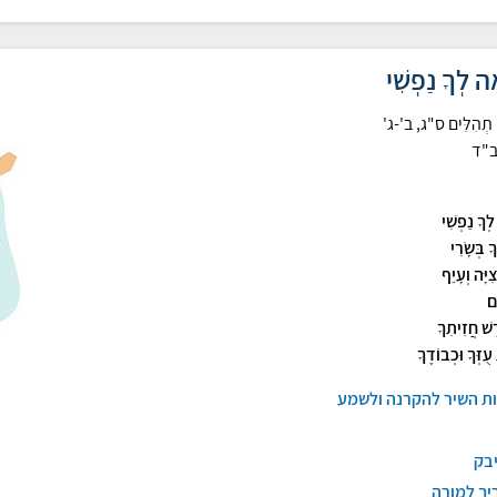
ה לְךָ נַפְשִׁי
תְהִלִּים ס"ג, ב'-ג'
"ד
ְךָ נַפְשִׁי
ָ בְּשָׂרִי
ִיָּה וְעָיֵף
ִם
דֶשׁ חֲזִיתִךָ
ֻזְּךָ וּכְבוֹדֶךָ
ות השיר להקרנה ולשמע
יבק
יך למורה