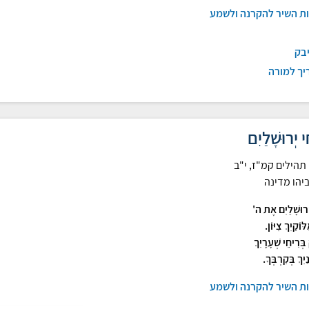
ות השיר להקרנה ולשמע
יבק
יך למורה
ִי יְרוּשָׁלַיִם
תהילים קמ"ז, י"ב
יהו מדינה
יְרוּשָׁלַיִם אֶת ה'
ּוֹקַיִךְ צִיּוֹן.
 בְּרִיחֵי שְׁעָרָיִךְ
ַיִךְ בְּקִרְבְּךָ.
ות השיר להקרנה ולשמע