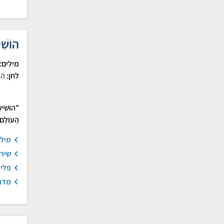
הוֹשִׁ
מילים:
לחן:
הר
"הוֹשִׁיע
הָעוֹלָם
מיל
שיר
פלי
מדר