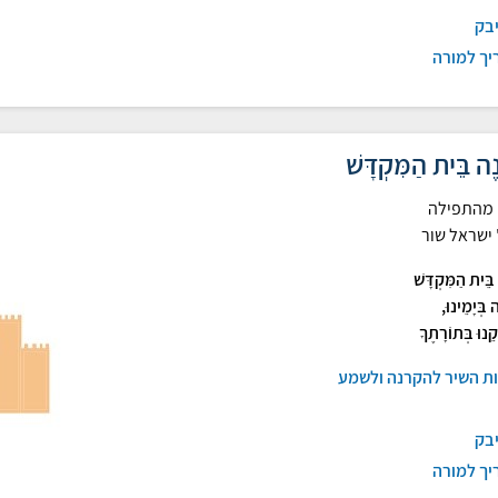
יבק
יך למורה
ָּנֶה בֵּית הַמִּקְדָּשׁ
מהתפילה
 ישראל שור
ה בֵּית הַמִּקְדָּשׁ
 בְּיָמֵינוּ,
קֵנוּ בְּתוֹרָתֶךָ
ות השיר להקרנה ולשמע
יבק
יך למורה