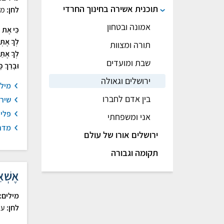
תוכנית אשירה בחינוך החרדי
לחן:
מש
אמונה ובטחון
כִּי אֶת 
לְךָ אֶתְּ
תורה ומצוות
לְךָ אֶתּ
שבת ומועדים
וּבָרַךְ כ
ירושלים וגאולה
מיל
בין אדם לחברו
שיר
פלי
אני ומשפחתי
מדר
ירושלים אורו של עולם
תקומה וגבורה
אֶשְׁא
מילים:
לחן:
עמ