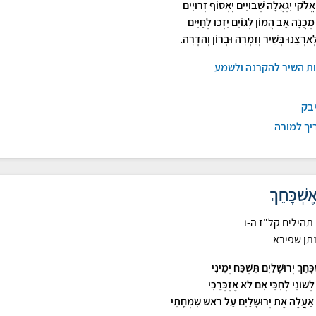
ֱלֹקי יִגְאֲלָה שְׁבוּיִים יֶאְסוֹף זְרוּיִים
מְכֻנָּה אַב הֲמוֹן לְגוֹיִם יִזְכּוּ לְחַיִּים
אַרְצֵנוּ בְּשִׁיר וְזִמְרָה וּבְרוֹן וְהַדְרָה.
ות השיר להקרנה ולשמע
יבק
יך למורה
שְׁכָּחֵךְ
תהילים קל"ז ה-ו
נתן שפירא
ָחֵךְ יְרוּשָׁלַיִם תִּשְׁכַּח יְמִינִי
לְשׁוֹנִי לְחִכִּי אִם לֹא אֶזְכְּרֵכִי
ַעֲלֶה אֶת יְרוּשָׁלַיִם עַל רֹאשׁ שִׂמְחָתִי