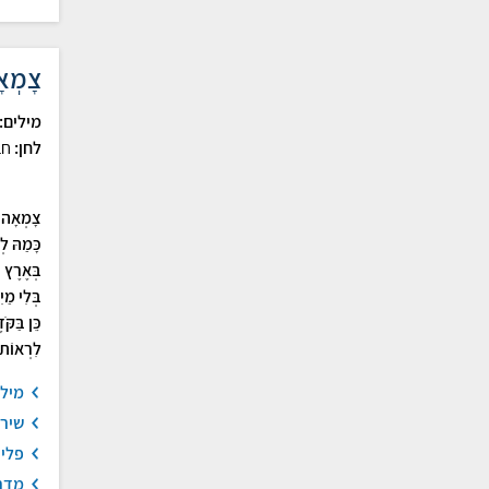
צָמְאָ
מילים:
לחן:
חב
צָמְאָה ל
כָּמַהּ לְך
בְּאֶרֶץ צ
בְּלִי מַי
כֵּן בַּקֹּ
לִרְאוֹת ע
מיל
שיר
פלי
מדר