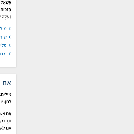
אֶשְׁאַל א
בִּזְכוּת 
נַעְלֶה לְ
מיל
שיר
פלי
מדר
אִם אֶ
מילים:
לחן:
יו
אִם אֶשְׁכּ
תִּדְבַּק 
אִם לֹא א