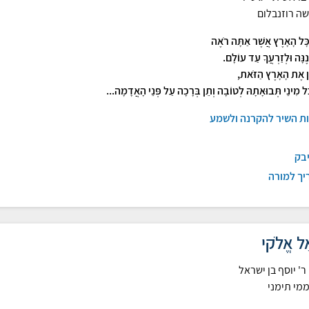
ה רוזנבלום
כָּל הָאָרֶץ אֲשֶׁר אַתָּה רֹאֶה
נֶנָּה וּלְזַרְעֲךָ עַד עוֹלָם.
ֵן אֶת הָאָרֶץ הַזֹּאת,
ָּל מִינֵי תְּבוּאָתָהּ לְטוֹבָה וְתֵן בְּרָכָה עַל פְּנֵי הָאֲדָמָה...
ות השיר להקרנה ולשמע
יבק
יך למורה
ַל אֱלֹקי
ר' יוסף בן ישראל
מי תימני