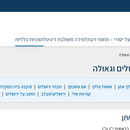
על יסודי – תחומי דעת
למידה משולבת דיגיטל
תוכניות כלליות
וגאולה
לים וגאולה
לְךָ אֶתֵּן
|
אֶשְׁאַל אֱלֹקי
|
אִם אֶשְׁכָּחֵךְ
|
שַׁבְּחִי יְרוּשָׁלַיִם
|
שֶׁיִּבָּנֶה בֵּית הַמִּקְדָּש
קַח אֶת שֶׁלִּי
|
יְרוּשָׁלַיִם שֶׁבַּלֵּב
|
חוֹשֵׁב עַל יְרוּשָׁלַיִם
|
תֵּן
בראשית י"ג ט"ו