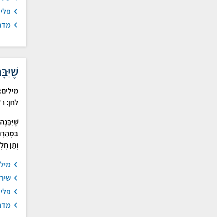
פלי
מדר
שֶׁיִּב
מילים:
לחן:
ר'
שֶׁיִּבָּנֶ
בִּמְהֵרָה
וְתֵן חֶלְ
מיל
שיר
פלי
מדר