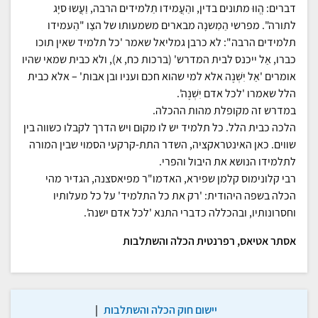
דברים: הֱווּ מתונים בדין, והַעֲמידו תַלמידים הרבה, וַעֲשוּ סיָג
לתורה". מפרשי הַמִשנָה מבארים משמעותו של הצַו "הַעמידו
תלמידים הרבה": לא כרבן גמליאל שאמר 'כל תלמיד שאין תוכו
כברו, אַל ייכנס לבית המדרש' (ברכות כח, א), ולא כבית שמאי שהיו
אומרים 'אַל יִשְׁנֶה אלא למי שהוא חכם ועניו ובן אבות' – אלא כבית
הלל שאמרו 'לכל אדם יִשְׁנֶה'.
במדרש זה מקופלת מהות ההכלה.
הלכה כבית הלל. כל תלמיד יש לו מקום ויש הדרך לקבלו כשווה בין
שווים. כאן האינטראקציה, השדר התת-קרקעי הסמוי שבין המורה
לתלמידו הנושא את היבול והפרי.
רבי קלונימוס קלמן שפירא, האדמו"ר מפיאסצנה, הגדיר מהי
הכלה בשפה היהודית: 'רק את כל התלמיד' על כל מעלותיו
וחסרונותיו, ובהכללה כדברי התנא 'לכל אדם ישנה'.
אסתר אטיאס, רפרנטית הכלה והשתלבות
יישום חוק הכלה והשתלבות
|