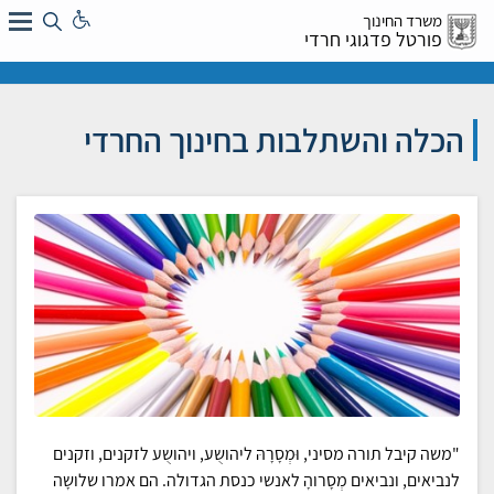
לג
משרד החינוך
ל:
פורטל פדגוגי חרדי
הכלה והשתלבות בחינוך החרדי
"משה קיבל תורה מסיני, וּמְסָרָהּ ליהושֻע, ויהושֻע לזקנים, וזקנים
לנביאים, ונביאים מְסָרוהָ לאנשי כנסת הגדולה. הם אמרו שלושָה